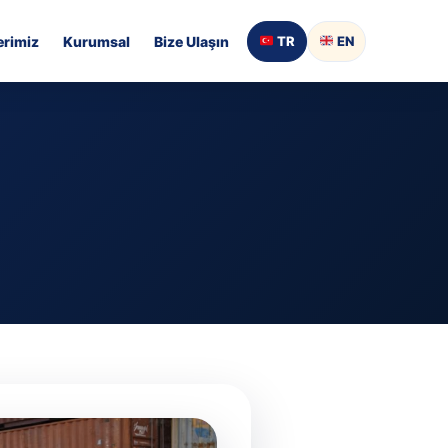
rimiz
Kurumsal
Bize Ulaşın
TR
EN