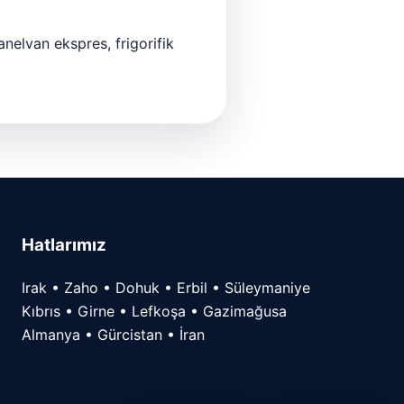
anelvan ekspres, frigorifik
Hatlarımız
Irak • Zaho • Dohuk • Erbil • Süleymaniye
Kıbrıs • Girne • Lefkoşa • Gazimağusa
Almanya • Gürcistan • İran