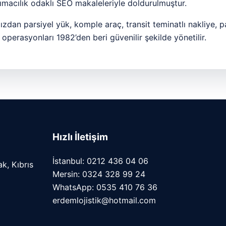
ımacılık odaklı SEO makaleleriyle doldurulmuştur.
zdan parsiyel yük, komple araç, transit teminatlı nakliye, p
 operasyonları 1982’den beri güvenilir şekilde yönetilir.
Hızlı İletişim
İstanbul: 0212 436 04 06
k, Kıbrıs
Mersin: 0324 328 99 24
WhatsApp: 0535 410 76 36
erdemlojistik@hotmail.com