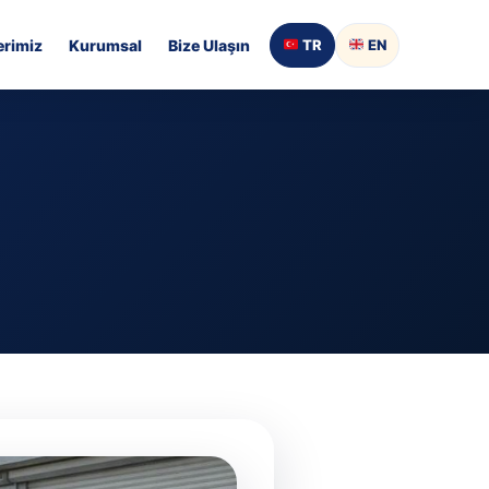
rimiz
Kurumsal
Bize Ulaşın
TR
EN