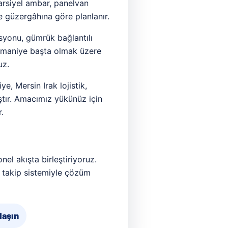
parsiyel ambar, panelvan
 güzergâhına göre planlanır.
asyonu, gümrük bağlantılı
eymaniye başta olmak üzere
uz.
ye, Mersin Irak lojistik,
ıştır. Amacımız yükünüz için
.
el akışta birleştiriyoruz.
ir takip sistemiyle çözüm
laşın