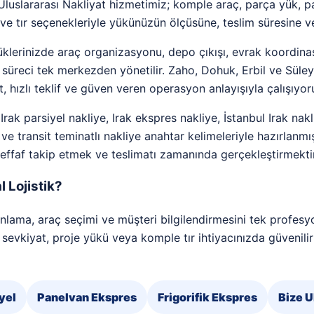
 Uluslararası Nakliyat hizmetimiz; komple araç, parça yük, 
 tır seçenekleriyle yükünüzün ölçüsüne, teslim süresine ve
 yüklerinizde araç organizasyonu, depo çıkışı, evrak koordin
 süreci tek merkezden yönetilir. Zaho, Dohuk, Erbil ve Sül
t, hızlı teklif ve güven veren operasyon anlayışıyla çalışıyor
Irak parsiyel nakliye, Irak ekspres nakliye, İstanbul Irak nakli
k ve transit teminatlı nakliye anahtar kelimeleriyle hazırlanm
effaf takip etmek ve teslimatı zamanında gerçekleştirmektir
 Lojistik?
lama, araç seçimi ve müşteri bilgilendirmesini tek profesyon
o sevkiyat, proje yükü veya komple tır ihtiyacınızda güvenil
yel
Panelvan Ekspres
Frigorifik Ekspres
Bize U